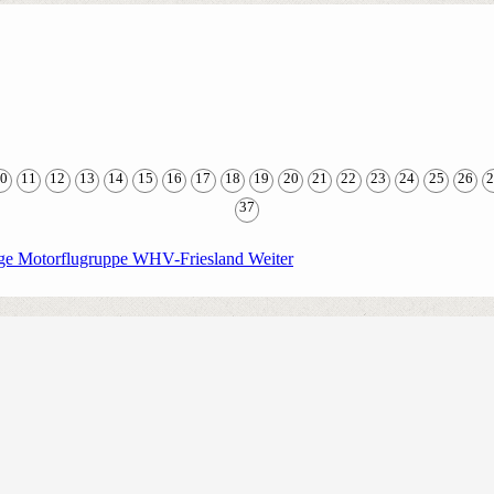
0
11
12
13
14
15
16
17
18
19
20
21
22
23
24
25
26
37
üge Motorflugruppe WHV-Friesland
Weiter