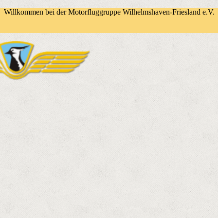
Willkommen bei der Motorfluggruppe Wilhelmshaven-Friesland e.V.