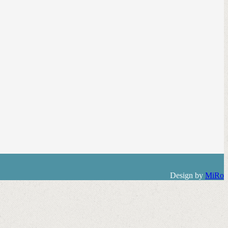
Design by
MiRo