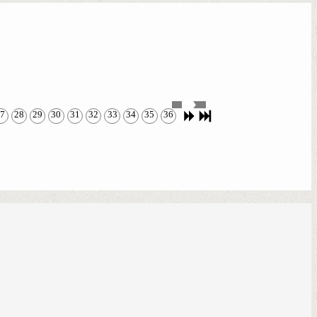
27
28
29
30
31
32
33
34
35
36