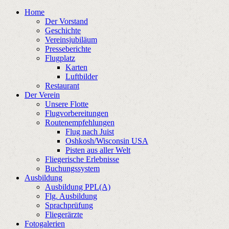
Home
Der Vorstand
Geschichte
Vereinsjubiläum
Presseberichte
Flugplatz
Karten
Luftbilder
Restaurant
Der Verein
Unsere Flotte
Flugvorbereitungen
Routenempfehlungen
Flug nach Juist
Oshkosh/Wisconsin USA
Pisten aus aller Welt
Fliegerische Erlebnisse
Buchungssystem
Ausbildung
Ausbildung PPL(A)
Flg. Ausbildung
Sprachprüfung
Fliegerärzte
Fotogalerien