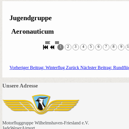
Jugendgruppe
Aeronauticum
1
2
3
4
5
6
7
8
9
1
Vorheriger Beitrag: Winterflug
Zurück
Nächster Beitrag: Rundfl
Unsere Adresse
Motorfluggruppe Wilhelmshaven-Friesland e.V.
JadeWeserAirport