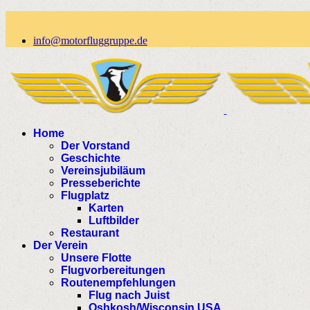
info@motorfluggruppe.de
Home
Der Vorstand
Geschichte
Vereinsjubiläum
Presseberichte
Flugplatz
Karten
Luftbilder
Restaurant
Der Verein
Unsere Flotte
Flugvorbereitungen
Routenempfehlungen
Flug nach Juist
Oshkosh/Wisconsin USA