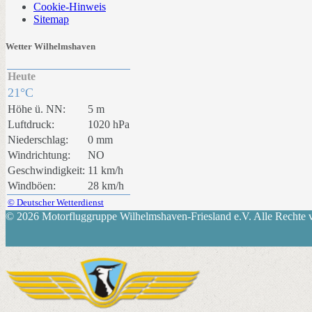
Cookie-Hinweis
Sitemap
Wetter Wilhelmshaven
Heute
21°C
Höhe ü. NN:
5 m
Luftdruck:
1020 hPa
Niederschlag:
0 mm
Windrichtung:
NO
Geschwindigkeit:
11 km/h
Windböen:
28 km/h
© Deutscher Wetterdienst
© 2026 Motorfluggruppe Wilhelmshaven-Friesland e.V. Alle Rechte v