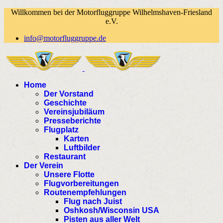
Willkommen bei der Motorfluggruppe Wilhelmshaven-Friesland
e.V.
info@motorfluggruppe.de
Home
Der Vorstand
Geschichte
Vereinsjubiläum
Presseberichte
Flugplatz
Karten
Luftbilder
Restaurant
Der Verein
Unsere Flotte
Flugvorbereitungen
Routenempfehlungen
Flug nach Juist
Oshkosh/Wisconsin USA
Pisten aus aller Welt