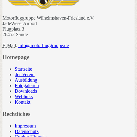
Motorfluggruppe Wilhelmshaven-Friesland e.V.
JadeWeserAirport
Flugplatz 3
26452 Sande
E-Mail:
info@motorfluggruppe.de
Homepage
Startseite
der Verein
Ausbildung
Fotogalerien
Downloads
Weblinks
Kontakt
Rechtliches
Impressum
Datenschutz
Cookie-Hinweis