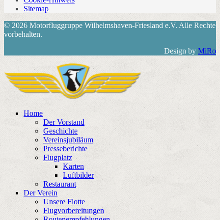
Sitemap
© 2026 Motorfluggruppe Wilhelmshaven-Friesland e.V. Alle Rechte
vorbehalten.
Design by
MiRo
Home
Der Vorstand
Geschichte
Vereinsjubiläum
Presseberichte
Flugplatz
Karten
Luftbilder
Restaurant
Der Verein
Unsere Flotte
Flugvorbereitungen
Routenempfehlungen