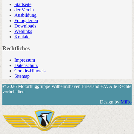
Startseite
der Verein
Ausbildung
Fotogalerien
Downloads
Weblinks
Kontakt
Rechtliches
Impressum
Datenschutz
Cookie-Hinweis
Sitemap
© 2026 Motorfluggruppe Wilhelmshaven-Friesland e.V. Alle Rechte
vorbehalten.
Design by
MiRo