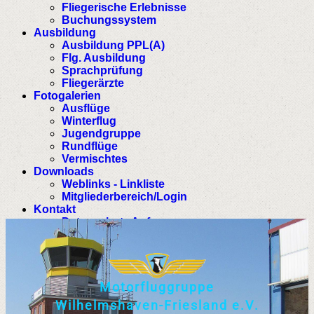
Fliegerische Erlebnisse
Buchungssystem
Ausbildung
Ausbildung PPL(A)
Flg. Ausbildung
Sprachprüfung
Fliegerärzte
Fotogalerien
Ausflüge
Winterflug
Jugendgruppe
Rundflüge
Vermischtes
Downloads
Weblinks - Linkliste
Mitgliederbereich/Login
Kontakt
Datenschutz Anfrage
M
o
t
o
r
f
l
u
g
g
r
u
p
p
e
W
i
l
h
e
l
m
s
h
a
v
e
n
-
F
r
i
e
s
l
a
n
d
e
.
V
.