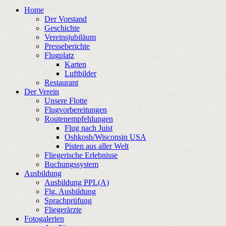
Home
Der Vorstand
Geschichte
Vereinsjubiläum
Presseberichte
Flugplatz
Karten
Luftbilder
Restaurant
Der Verein
Unsere Flotte
Flugvorbereitungen
Routenempfehlungen
Flug nach Juist
Oshkosh/Wisconsin USA
Pisten aus aller Welt
Fliegerische Erlebnisse
Buchungssystem
Ausbildung
Ausbildung PPL(A)
Flg. Ausbildung
Sprachprüfung
Fliegerärzte
Fotogalerien