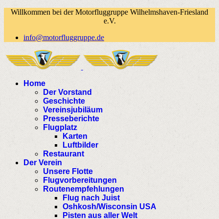
Willkommen bei der Motorfluggruppe Wilhelmshaven-Friesland
e.V.
info@motorfluggruppe.de
Home
Der Vorstand
Geschichte
Vereinsjubiläum
Presseberichte
Flugplatz
Karten
Luftbilder
Restaurant
Der Verein
Unsere Flotte
Flugvorbereitungen
Routenempfehlungen
Flug nach Juist
Oshkosh/Wisconsin USA
Pisten aus aller Welt