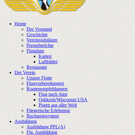
Home
Der Vorstand
Geschichte
Vereinsjubiläum
Presseberichte
Flugplatz
Karten
Luftbilder
Restaurant
Der Verein
Unsere Flotte
Flugvorbereitungen
Routenempfehlungen
Flug nach Juist
Oshkosh/Wisconsin USA
Pisten aus aller Welt
Fliegerische Erlebnisse
Buchungssystem
Ausbildung
Ausbildung PPL(A)
Flg. Ausbildung