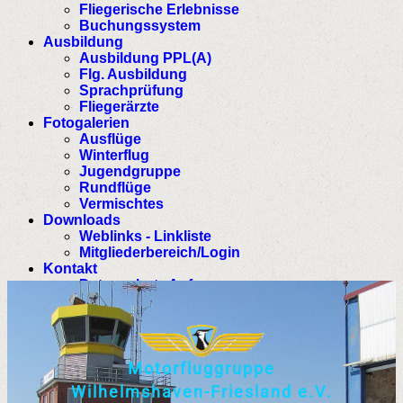
Fliegerische Erlebnisse
Buchungssystem
Ausbildung
Ausbildung PPL(A)
Flg. Ausbildung
Sprachprüfung
Fliegerärzte
Fotogalerien
Ausflüge
Winterflug
Jugendgruppe
Rundflüge
Vermischtes
Downloads
Weblinks - Linkliste
Mitgliederbereich/Login
Kontakt
Datenschutz Anfrage
M
o
t
o
r
f
l
u
g
g
r
u
p
p
e
W
i
l
h
e
l
m
s
h
a
v
e
n
-
F
r
i
e
s
l
a
n
d
e
.
V
.