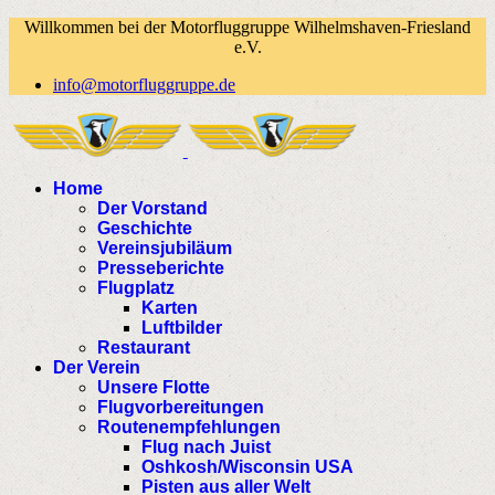
Willkommen bei der Motorfluggruppe Wilhelmshaven-Friesland
e.V.
info@motorfluggruppe.de
Home
Der Vorstand
Geschichte
Vereinsjubiläum
Presseberichte
Flugplatz
Karten
Luftbilder
Restaurant
Der Verein
Unsere Flotte
Flugvorbereitungen
Routenempfehlungen
Flug nach Juist
Oshkosh/Wisconsin USA
Pisten aus aller Welt