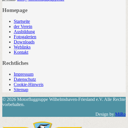
Homepage
Startseite
der Verein
Ausbildung
Fotogalerien
Downloads
Weblinks
Kontakt
Rechtliches
Impressum
Datenschutz
Cookie-Hinweis
Sitemap
© 2026 Motorfluggruppe Wilhelmshaven-Friesland e.V. Alle Rechte
vorbehalten.
Design by
MiRo