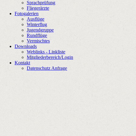
Sprachprüfung
Fliegerärzte
Fotogalerien
Ausflüge
Winterflug
Jugendgruppe
Rundflüge
Vermischtes
Downloads
Weblinks - Linkliste
Mitgliederbereich/Login
Kontakt
Datenschutz Anfrage