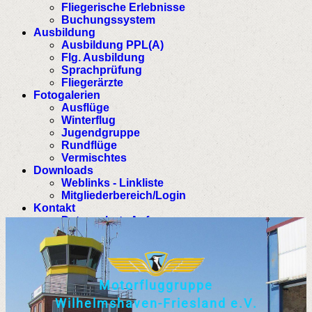
Fliegerische Erlebnisse
Buchungssystem
Ausbildung
Ausbildung PPL(A)
Flg. Ausbildung
Sprachprüfung
Fliegerärzte
Fotogalerien
Ausflüge
Winterflug
Jugendgruppe
Rundflüge
Vermischtes
Downloads
Weblinks - Linkliste
Mitgliederbereich/Login
Kontakt
Datenschutz Anfrage
M
o
t
o
r
f
l
u
g
g
r
u
p
p
e
W
i
l
h
e
l
m
s
h
a
v
e
n
-
F
r
i
e
s
l
a
n
d
e
.
V
.