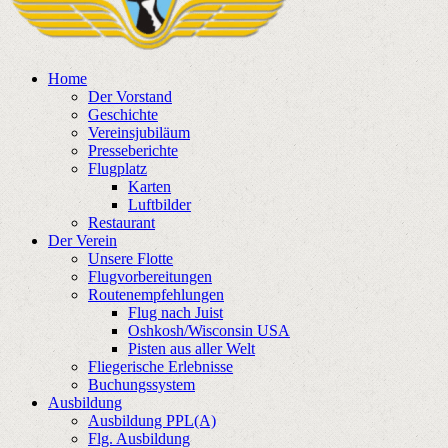
Home
Der Vorstand
Geschichte
Vereinsjubiläum
Presseberichte
Flugplatz
Karten
Luftbilder
Restaurant
Der Verein
Unsere Flotte
Flugvorbereitungen
Routenempfehlungen
Flug nach Juist
Oshkosh/Wisconsin USA
Pisten aus aller Welt
Fliegerische Erlebnisse
Buchungssystem
Ausbildung
Ausbildung PPL(A)
Flg. Ausbildung