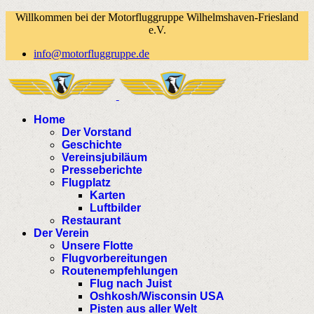
Willkommen bei der Motorfluggruppe Wilhelmshaven-Friesland
e.V.
info@motorfluggruppe.de
Home
Der Vorstand
Geschichte
Vereinsjubiläum
Presseberichte
Flugplatz
Karten
Luftbilder
Restaurant
Der Verein
Unsere Flotte
Flugvorbereitungen
Routenempfehlungen
Flug nach Juist
Oshkosh/Wisconsin USA
Pisten aus aller Welt