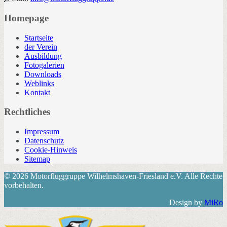
Homepage
Startseite
der Verein
Ausbildung
Fotogalerien
Downloads
Weblinks
Kontakt
Rechtliches
Impressum
Datenschutz
Cookie-Hinweis
Sitemap
© 2026 Motorfluggruppe Wilhelmshaven-Friesland e.V. Alle Rechte
vorbehalten.
Design by
MiRo