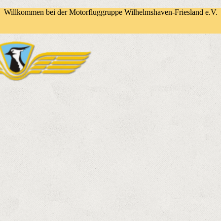
Willkommen bei der Motorfluggruppe Wilhelmshaven-Friesland e.V.