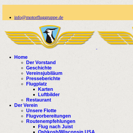
info@motorfluggruppe.de
Home
Der Vorstand
Geschichte
Vereinsjubiläum
Presseberichte
Flugplatz
Karten
Luftbilder
Restaurant
Der Verein
Unsere Flotte
Flugvorbereitungen
Routenempfehlungen
Flug nach Juist
Oshkosh/Wisconsin USA