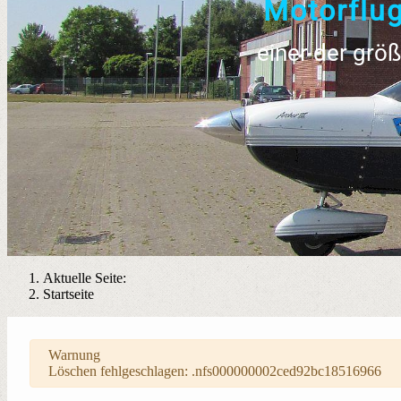
M
o
t
o
r
f
l
u
einer der grö
Aktuelle Seite:
Startseite
Warnung
Löschen fehlgeschlagen: .nfs000000002ced92bc18516966