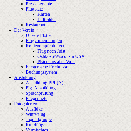
Presseberichte
Flugplatz
Karten
Luftbilder
Restaurant
Der Verein
Unsere Flotte
Flugvorbereitungen
Routenempfehlungen
Flug nach Juist
Oshkosh/Wisconsin USA
Pisten aus aller Welt
Fliegerische Erlebnisse
Buchungssystem
Ausbildung
Ausbildung PPL(A)
Flg. Ausbildung
Sprachprüfung
Fliegerärzte
Fotogalerien
Ausflüge
Winterflug
Jugendgruppe
Rundflüge
Vermischtes