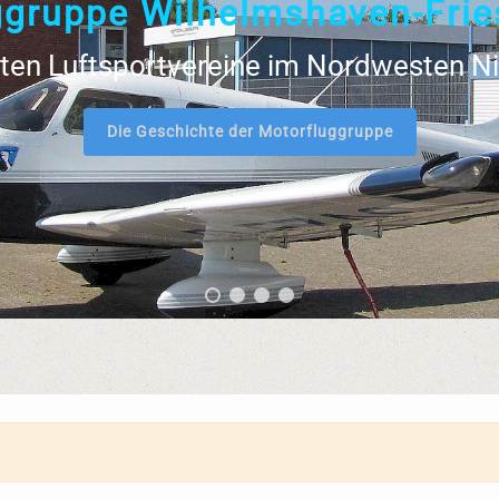
g
g
r
u
p
p
e
W
i
l
h
e
l
m
s
h
a
v
e
n
-
F
r
i
e
ßten Luftsportvereine im Nordwesten 
Die Geschichte der Motorfluggruppe