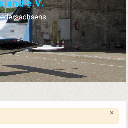
s
l
a
n
d
e
.
V
.
Niedersachsens
×