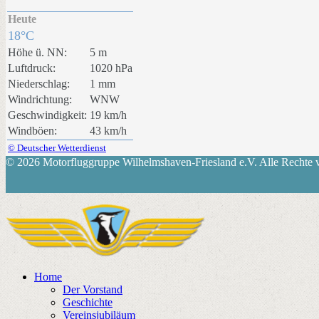
Heute
18°C
Höhe ü. NN:
5 m
Luftdruck:
1020 hPa
Niederschlag:
1 mm
Windrichtung:
WNW
Geschwindigkeit:
19 km/h
Windböen:
43 km/h
© Deutscher Wetterdienst
© 2026 Motorfluggruppe Wilhelmshaven-Friesland e.V. Alle Rechte v
Home
Der Vorstand
Geschichte
Vereinsjubiläum