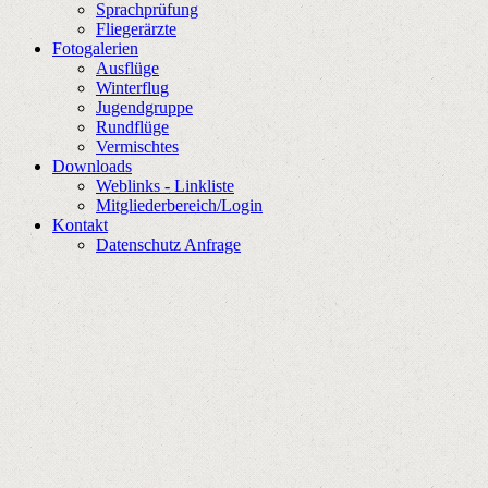
Sprachprüfung
Fliegerärzte
Fotogalerien
Ausflüge
Winterflug
Jugendgruppe
Rundflüge
Vermischtes
Downloads
Weblinks - Linkliste
Mitgliederbereich/Login
Kontakt
Datenschutz Anfrage