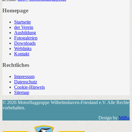
Homepage
Startseite
der Verein
Ausbildung
Fotogalerien
Downloads
Weblinks
Kontakt
Rechtliches
Impressum
Datenschutz
Cookie-Hinweis
Sitemap
© 2026 Motorfluggruppe Wilhelmshaven-Friesland e.V. Alle Rechte
vorbehalten.
Design by
MiRo