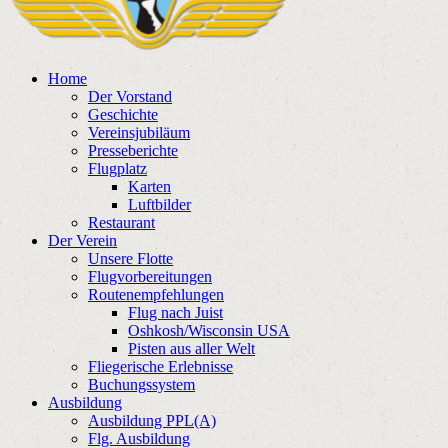
Home
Der Vorstand
Geschichte
Vereinsjubiläum
Presseberichte
Flugplatz
Karten
Luftbilder
Restaurant
Der Verein
Unsere Flotte
Flugvorbereitungen
Routenempfehlungen
Flug nach Juist
Oshkosh/Wisconsin USA
Pisten aus aller Welt
Fliegerische Erlebnisse
Buchungssystem
Ausbildung
Ausbildung PPL(A)
Flg. Ausbildung