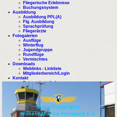
Fliegerische Erlebnisse
Buchungssystem
Ausbildung
Ausbildung PPL(A)
Flg. Ausbildung
Sprachprüfung
Fliegerärzte
Fotogalerien
Ausflüge
Winterflug
Jugendgruppe
Rundflüge
Vermischtes
Downloads
Weblinks - Linkliste
Mitgliederbereich/Login
Kontakt
Datenschutz Anfrage
M
o
t
o
r
f
l
u
g
g
r
u
p
p
e
W
i
l
h
e
l
m
s
h
a
v
e
n
-
F
r
i
e
s
l
a
n
d
e
.
V
.