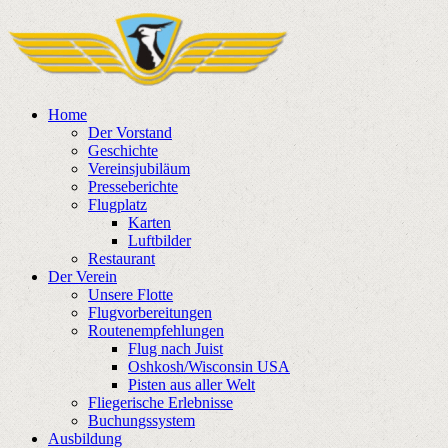
Home
Der Vorstand
Geschichte
Vereinsjubiläum
Presseberichte
Flugplatz
Karten
Luftbilder
Restaurant
Der Verein
Unsere Flotte
Flugvorbereitungen
Routenempfehlungen
Flug nach Juist
Oshkosh/Wisconsin USA
Pisten aus aller Welt
Fliegerische Erlebnisse
Buchungssystem
Ausbildung