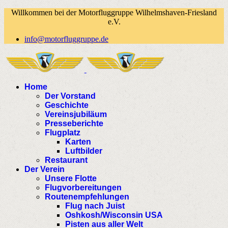
Willkommen bei der Motorfluggruppe Wilhelmshaven-Friesland
e.V.
info@motorfluggruppe.de
Home
Der Vorstand
Geschichte
Vereinsjubiläum
Presseberichte
Flugplatz
Karten
Luftbilder
Restaurant
Der Verein
Unsere Flotte
Flugvorbereitungen
Routenempfehlungen
Flug nach Juist
Oshkosh/Wisconsin USA
Pisten aus aller Welt