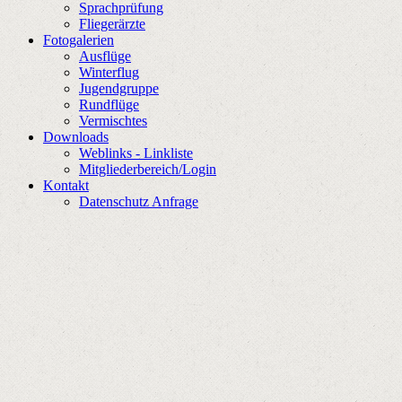
Sprachprüfung
Fliegerärzte
Fotogalerien
Ausflüge
Winterflug
Jugendgruppe
Rundflüge
Vermischtes
Downloads
Weblinks - Linkliste
Mitgliederbereich/Login
Kontakt
Datenschutz Anfrage