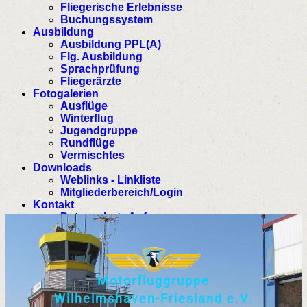
Fliegerische Erlebnisse
Buchungssystem
Ausbildung
Ausbildung PPL(A)
Flg. Ausbildung
Sprachprüfung
Fliegerärzte
Fotogalerien
Ausflüge
Winterflug
Jugendgruppe
Rundflüge
Vermischtes
Downloads
Weblinks - Linkliste
Mitgliederbereich/Login
Kontakt
Datenschutz Anfrage
M
o
t
o
r
f
l
u
g
g
r
u
p
p
e
W
i
l
h
e
l
m
s
h
a
v
e
n
-
F
r
i
e
s
l
a
n
d
e
.
V
.