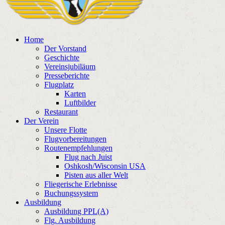
Home
Der Vorstand
Geschichte
Vereinsjubiläum
Presseberichte
Flugplatz
Karten
Luftbilder
Restaurant
Der Verein
Unsere Flotte
Flugvorbereitungen
Routenempfehlungen
Flug nach Juist
Oshkosh/Wisconsin USA
Pisten aus aller Welt
Fliegerische Erlebnisse
Buchungssystem
Ausbildung
Ausbildung PPL(A)
Flg. Ausbildung