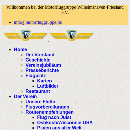
Willkommen bei der Motorfluggruppe Wilhelmshaven-Friesland
e.V.
info@motorfluggruppe.de
Home
Der Vorstand
Geschichte
Vereinsjubiläum
Presseberichte
Flugplatz
Karten
Luftbilder
Restaurant
Der Verein
Unsere Flotte
Flugvorbereitungen
Routenempfehlungen
Flug nach Juist
Oshkosh/Wisconsin USA
Pisten aus aller Welt