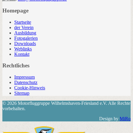
Homepage
Startseite
der Verein
Ausbildung
Fotogalerien
Downloads
Weblinks
Kontakt
Rechtliches
Impressum
Datenschutz
Cookie-Hinweis
Sitemap
© 2026 Motorfluggruppe Wilhelmshaven-Friesland e.V. Alle Rechte
vorbehalten.
Design by
MiRo