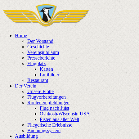
Home
Der Vorstand
Geschichte
Vereinsjubiläum
Presseberichte
Flugplatz
Karten
Luftbilder
Restaurant
Der Verein
Unsere Flotte
Flugvorbereitungen
Routenempfehlungen
Flug nach Juist
Oshkosh/Wisconsin USA
Pisten aus aller Welt
Fliegerische Erlebnisse
Buchungssystem
Ausbildung