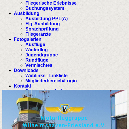
Fliegerische Erlebnisse
Buchungssystem
Ausbildung
Ausbildung PPL(A)
Flg. Ausbildung
Sprachprüfung
Fliegerärzte
Fotogalerien
Ausflüge
Winterflug
Jugendgruppe
Rundflüge
Vermischtes
Downloads
Weblinks - Linkliste
Mitgliederbereich/Login
Kontakt
Datenschutz Anfrage
M
o
t
o
r
f
l
u
g
g
r
u
p
p
e
W
i
l
h
e
l
m
s
h
a
v
e
n
-
F
r
i
e
s
l
a
n
d
e
.
V
.