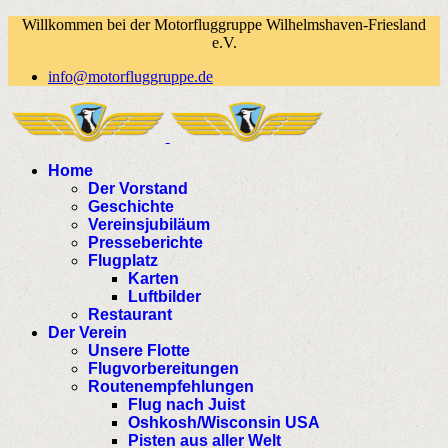
Willkommen bei der Motorfluggruppe Wilhelmshaven-Friesland
e.V.
info@motorfluggruppe.de
Home
Der Vorstand
Geschichte
Vereinsjubiläum
Presseberichte
Flugplatz
Karten
Luftbilder
Restaurant
Der Verein
Unsere Flotte
Flugvorbereitungen
Routenempfehlungen
Flug nach Juist
Oshkosh/Wisconsin USA
Pisten aus aller Welt