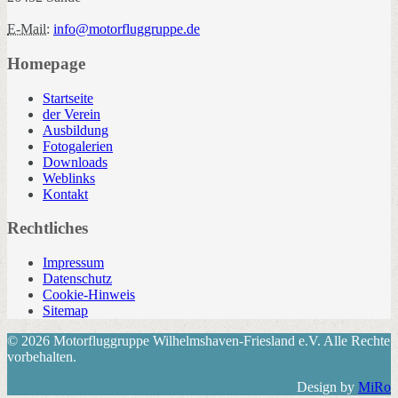
E-Mail:
info@motorfluggruppe.de
Homepage
Startseite
der Verein
Ausbildung
Fotogalerien
Downloads
Weblinks
Kontakt
Rechtliches
Impressum
Datenschutz
Cookie-Hinweis
Sitemap
© 2026 Motorfluggruppe Wilhelmshaven-Friesland e.V. Alle Rechte
vorbehalten.
Design by
MiRo