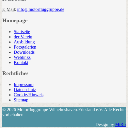
E-Mail:
info@motorfluggruppe.de
Homepage
Startseite
der Verein
Ausbildung
Fotogalerien
Downloads
Weblinks
Kontakt
Rechtliches
Impressum
Datenschutz
Cookie-Hinweis
Sitemap
© 2026 Motorfluggruppe Wilhelmshaven-Friesland e.V. Alle Rechte
vorbehalten.
Design by
MiRo