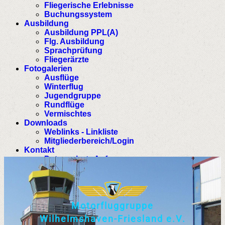
Fliegerische Erlebnisse
Buchungssystem
Ausbildung
Ausbildung PPL(A)
Flg. Ausbildung
Sprachprüfung
Fliegerärzte
Fotogalerien
Ausflüge
Winterflug
Jugendgruppe
Rundflüge
Vermischtes
Downloads
Weblinks - Linkliste
Mitgliederbereich/Login
Kontakt
Datenschutz Anfrage
M
o
t
o
r
f
l
u
g
g
r
u
p
p
e
W
i
l
h
e
l
m
s
h
a
v
e
n
-
F
r
i
e
s
l
a
n
d
e
.
V
.