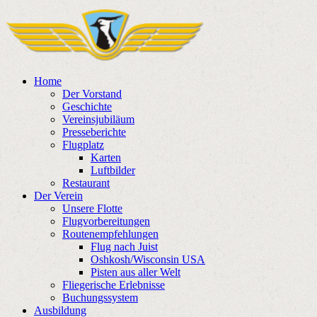
Home
Der Vorstand
Geschichte
Vereinsjubiläum
Presseberichte
Flugplatz
Karten
Luftbilder
Restaurant
Der Verein
Unsere Flotte
Flugvorbereitungen
Routenempfehlungen
Flug nach Juist
Oshkosh/Wisconsin USA
Pisten aus aller Welt
Fliegerische Erlebnisse
Buchungssystem
Ausbildung