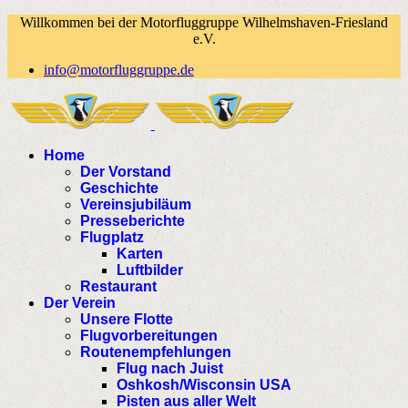
Willkommen bei der Motorfluggruppe Wilhelmshaven-Friesland
e.V.
info@motorfluggruppe.de
Home
Der Vorstand
Geschichte
Vereinsjubiläum
Presseberichte
Flugplatz
Karten
Luftbilder
Restaurant
Der Verein
Unsere Flotte
Flugvorbereitungen
Routenempfehlungen
Flug nach Juist
Oshkosh/Wisconsin USA
Pisten aus aller Welt