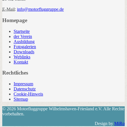
E-Mail:
info@motorfluggruppe.de
Homepage
Startseite
der Verein
Ausbildung
Fotogalerien
Downloads
Weblinks
Kontakt
Rechtliches
Impressum
Datenschutz
Cookie-Hinweis
Sitemap
© 2026 Motorfluggruppe Wilhelmshaven-Friesland e.V. Alle Rechte
vorbehalten.
Design by
MiRo