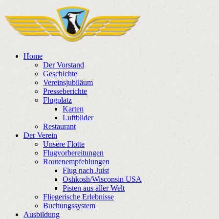
Home
Der Vorstand
Geschichte
Vereinsjubiläum
Presseberichte
Flugplatz
Karten
Luftbilder
Restaurant
Der Verein
Unsere Flotte
Flugvorbereitungen
Routenempfehlungen
Flug nach Juist
Oshkosh/Wisconsin USA
Pisten aus aller Welt
Fliegerische Erlebnisse
Buchungssystem
Ausbildung