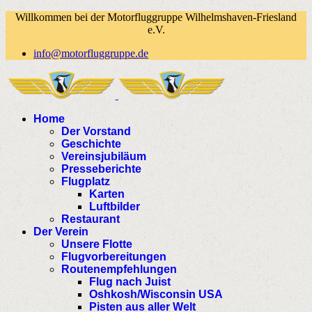
Willkommen bei der Motorfluggruppe Wilhelmshaven-Friesland
e.V.
info@motorfluggruppe.de
Home
Der Vorstand
Geschichte
Vereinsjubiläum
Presseberichte
Flugplatz
Karten
Luftbilder
Restaurant
Der Verein
Unsere Flotte
Flugvorbereitungen
Routenempfehlungen
Flug nach Juist
Oshkosh/Wisconsin USA
Pisten aus aller Welt