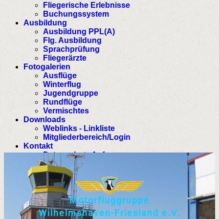
Fliegerische Erlebnisse
Buchungssystem
Ausbildung
Ausbildung PPL(A)
Flg. Ausbildung
Sprachprüfung
Fliegerärzte
Fotogalerien
Ausflüge
Winterflug
Jugendgruppe
Rundflüge
Vermischtes
Downloads
Weblinks - Linkliste
Mitgliederbereich/Login
Kontakt
Datenschutz Anfrage
M
o
t
o
r
f
l
u
g
g
r
u
p
p
e
W
i
l
h
e
l
m
s
h
a
v
e
n
-
F
r
i
e
s
l
a
n
d
e
.
V
.