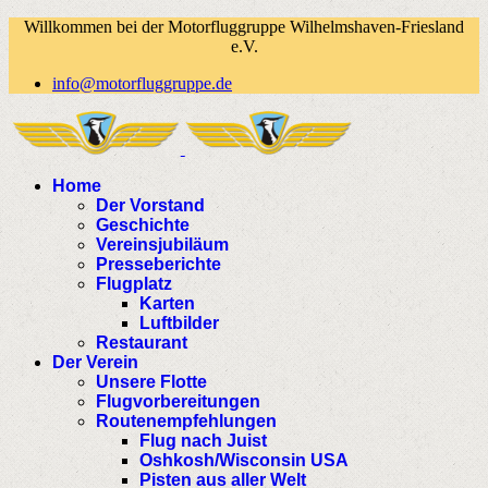
Willkommen bei der Motorfluggruppe Wilhelmshaven-Friesland
e.V.
info@motorfluggruppe.de
Home
Der Vorstand
Geschichte
Vereinsjubiläum
Presseberichte
Flugplatz
Karten
Luftbilder
Restaurant
Der Verein
Unsere Flotte
Flugvorbereitungen
Routenempfehlungen
Flug nach Juist
Oshkosh/Wisconsin USA
Pisten aus aller Welt