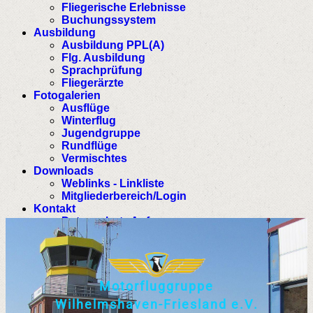
Fliegerische Erlebnisse
Buchungssystem
Ausbildung
Ausbildung PPL(A)
Flg. Ausbildung
Sprachprüfung
Fliegerärzte
Fotogalerien
Ausflüge
Winterflug
Jugendgruppe
Rundflüge
Vermischtes
Downloads
Weblinks - Linkliste
Mitgliederbereich/Login
Kontakt
Datenschutz Anfrage
M
o
t
o
r
f
l
u
g
g
r
u
p
p
e
W
i
l
h
e
l
m
s
h
a
v
e
n
-
F
r
i
e
s
l
a
n
d
e
.
V
.