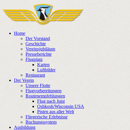
Home
Der Vorstand
Geschichte
Vereinsjubiläum
Presseberichte
Flugplatz
Karten
Luftbilder
Restaurant
Der Verein
Unsere Flotte
Flugvorbereitungen
Routenempfehlungen
Flug nach Juist
Oshkosh/Wisconsin USA
Pisten aus aller Welt
Fliegerische Erlebnisse
Buchungssystem
Ausbildung