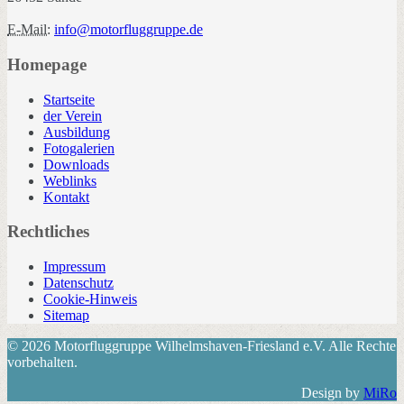
E-Mail:
info@motorfluggruppe.de
Homepage
Startseite
der Verein
Ausbildung
Fotogalerien
Downloads
Weblinks
Kontakt
Rechtliches
Impressum
Datenschutz
Cookie-Hinweis
Sitemap
© 2026 Motorfluggruppe Wilhelmshaven-Friesland e.V. Alle Rechte
vorbehalten.
Design by
MiRo