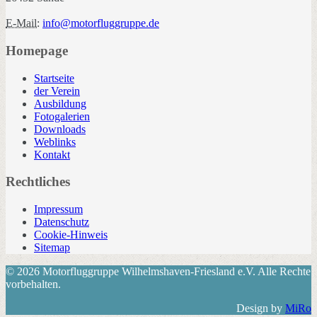
E-Mail:
info@motorfluggruppe.de
Homepage
Startseite
der Verein
Ausbildung
Fotogalerien
Downloads
Weblinks
Kontakt
Rechtliches
Impressum
Datenschutz
Cookie-Hinweis
Sitemap
© 2026 Motorfluggruppe Wilhelmshaven-Friesland e.V. Alle Rechte
vorbehalten.
Design by
MiRo