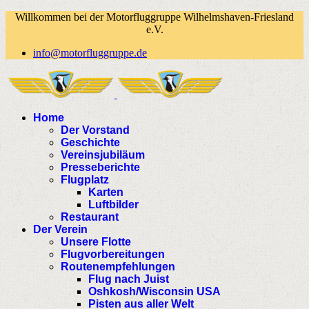
Willkommen bei der Motorfluggruppe Wilhelmshaven-Friesland
e.V.
info@motorfluggruppe.de
Home
Der Vorstand
Geschichte
Vereinsjubiläum
Presseberichte
Flugplatz
Karten
Luftbilder
Restaurant
Der Verein
Unsere Flotte
Flugvorbereitungen
Routenempfehlungen
Flug nach Juist
Oshkosh/Wisconsin USA
Pisten aus aller Welt