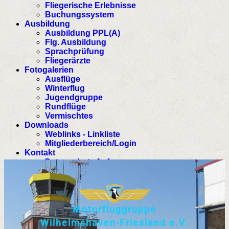
Fliegerische Erlebnisse
Buchungssystem
Ausbildung
Ausbildung PPL(A)
Flg. Ausbildung
Sprachprüfung
Fliegerärzte
Fotogalerien
Ausflüge
Winterflug
Jugendgruppe
Rundflüge
Vermischtes
Downloads
Weblinks - Linkliste
Mitgliederbereich/Login
Kontakt
Datenschutz Anfrage
M
o
t
o
r
f
l
u
g
g
r
u
p
p
e
W
i
l
h
e
l
m
s
h
a
v
e
n
-
F
r
i
e
s
l
a
n
d
e
.
V
.