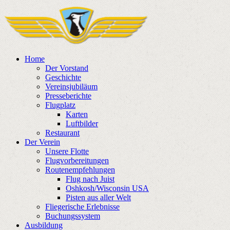
Home
Der Vorstand
Geschichte
Vereinsjubiläum
Presseberichte
Flugplatz
Karten
Luftbilder
Restaurant
Der Verein
Unsere Flotte
Flugvorbereitungen
Routenempfehlungen
Flug nach Juist
Oshkosh/Wisconsin USA
Pisten aus aller Welt
Fliegerische Erlebnisse
Buchungssystem
Ausbildung