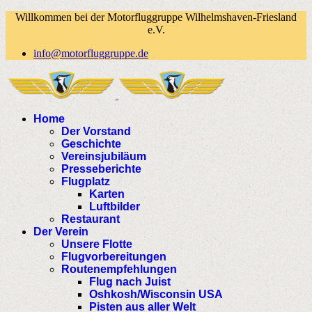
Willkommen bei der Motorfluggruppe Wilhelmshaven-Friesland
e.V.
info@motorfluggruppe.de
Home
Der Vorstand
Geschichte
Vereinsjubiläum
Presseberichte
Flugplatz
Karten
Luftbilder
Restaurant
Der Verein
Unsere Flotte
Flugvorbereitungen
Routenempfehlungen
Flug nach Juist
Oshkosh/Wisconsin USA
Pisten aus aller Welt