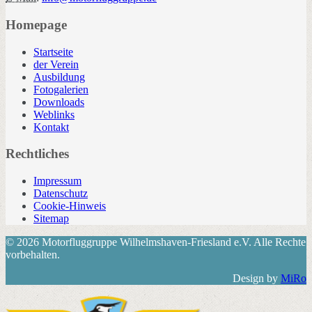
Homepage
Startseite
der Verein
Ausbildung
Fotogalerien
Downloads
Weblinks
Kontakt
Rechtliches
Impressum
Datenschutz
Cookie-Hinweis
Sitemap
© 2026 Motorfluggruppe Wilhelmshaven-Friesland e.V. Alle Rechte
vorbehalten.
Design by
MiRo