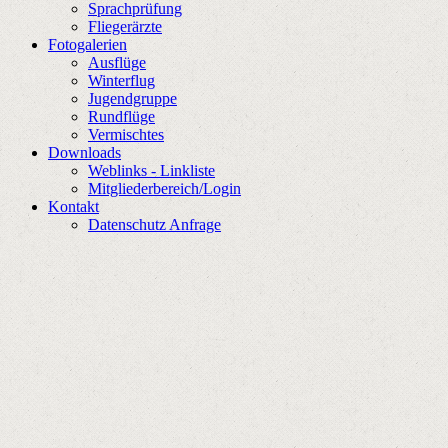
Sprachprüfung
Fliegerärzte
Fotogalerien
Ausflüge
Winterflug
Jugendgruppe
Rundflüge
Vermischtes
Downloads
Weblinks - Linkliste
Mitgliederbereich/Login
Kontakt
Datenschutz Anfrage