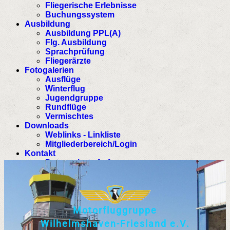
Fliegerische Erlebnisse
Buchungssystem
Ausbildung
Ausbildung PPL(A)
Flg. Ausbildung
Sprachprüfung
Fliegerärzte
Fotogalerien
Ausflüge
Winterflug
Jugendgruppe
Rundflüge
Vermischtes
Downloads
Weblinks - Linkliste
Mitgliederbereich/Login
Kontakt
Datenschutz Anfrage
M
o
t
o
r
f
l
u
g
g
r
u
p
p
e
W
i
l
h
e
l
m
s
h
a
v
e
n
-
F
r
i
e
s
l
a
n
d
e
.
V
.