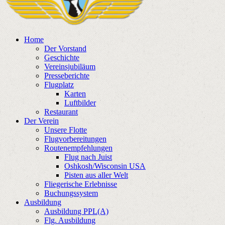
Home
Der Vorstand
Geschichte
Vereinsjubiläum
Presseberichte
Flugplatz
Karten
Luftbilder
Restaurant
Der Verein
Unsere Flotte
Flugvorbereitungen
Routenempfehlungen
Flug nach Juist
Oshkosh/Wisconsin USA
Pisten aus aller Welt
Fliegerische Erlebnisse
Buchungssystem
Ausbildung
Ausbildung PPL(A)
Flg. Ausbildung