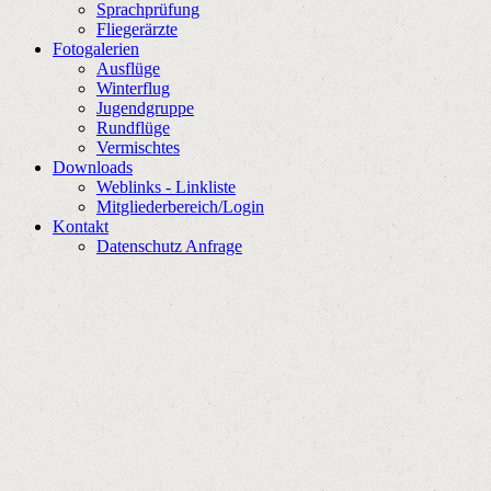
Sprachprüfung
Fliegerärzte
Fotogalerien
Ausflüge
Winterflug
Jugendgruppe
Rundflüge
Vermischtes
Downloads
Weblinks - Linkliste
Mitgliederbereich/Login
Kontakt
Datenschutz Anfrage