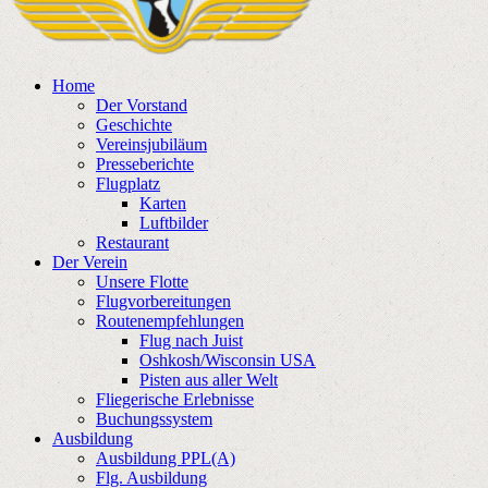
Home
Der Vorstand
Geschichte
Vereinsjubiläum
Presseberichte
Flugplatz
Karten
Luftbilder
Restaurant
Der Verein
Unsere Flotte
Flugvorbereitungen
Routenempfehlungen
Flug nach Juist
Oshkosh/Wisconsin USA
Pisten aus aller Welt
Fliegerische Erlebnisse
Buchungssystem
Ausbildung
Ausbildung PPL(A)
Flg. Ausbildung