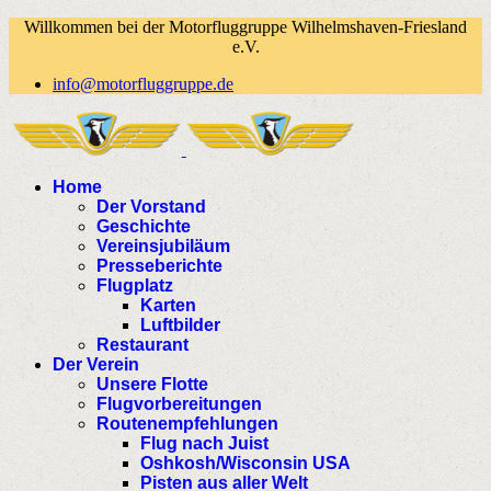
Willkommen bei der Motorfluggruppe Wilhelmshaven-Friesland
e.V.
info@motorfluggruppe.de
Home
Der Vorstand
Geschichte
Vereinsjubiläum
Presseberichte
Flugplatz
Karten
Luftbilder
Restaurant
Der Verein
Unsere Flotte
Flugvorbereitungen
Routenempfehlungen
Flug nach Juist
Oshkosh/Wisconsin USA
Pisten aus aller Welt