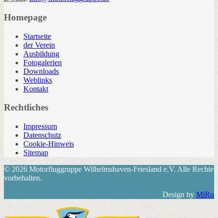
Homepage
Startseite
der Verein
Ausbildung
Fotogalerien
Downloads
Weblinks
Kontakt
Rechtliches
Impressum
Datenschutz
Cookie-Hinweis
Sitemap
© 2026 Motorfluggruppe Wilhelmshaven-Friesland e.V. Alle Rechte
vorbehalten.
Design by
MiRo