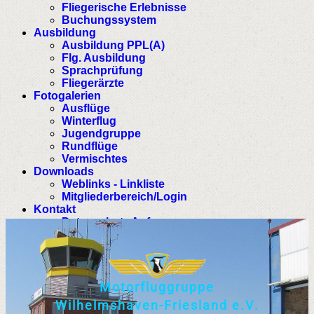
Fliegerische Erlebnisse
Buchungssystem
Ausbildung
Ausbildung PPL(A)
Flg. Ausbildung
Sprachprüfung
Fliegerärzte
Fotogalerien
Ausflüge
Winterflug
Jugendgruppe
Rundflüge
Vermischtes
Downloads
Weblinks - Linkliste
Mitgliederbereich/Login
Kontakt
Datenschutz Anfrage
M
o
t
o
r
f
l
u
g
g
r
u
p
p
e
W
i
l
h
e
l
m
s
h
a
v
e
n
-
F
r
i
e
s
l
a
n
d
e
.
V
.