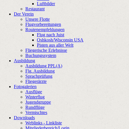
Luftbilder
Restaurant
Der Verein
Unsere Flotte
Flugvorbereitungen
Routenempfehlungen
Flug nach Juist
Oshkosh/Wisconsin USA
Pisten aus aller Welt
Fliegerische Erlebnisse
Buchungssystem
Ausbildung
Ausbildung PPL(A)
Flg. Ausbildung
Sprachprüfung
Fliegerärzte
Fotogalerien
Ausflüge
Winterflug
Jugendgruppe
Rundflüge
Vermischtes
Downloads
Weblinks - Linkliste
Mitgliederbereich/Login