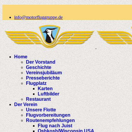
info@motorfluggruppe.de
Home
Der Vorstand
Geschichte
Vereinsjubiläum
Presseberichte
Flugplatz
Karten
Luftbilder
Restaurant
Der Verein
Unsere Flotte
Flugvorbereitungen
Routenempfehlungen
Flug nach Juist
Oshkosh/Wisconsin USA