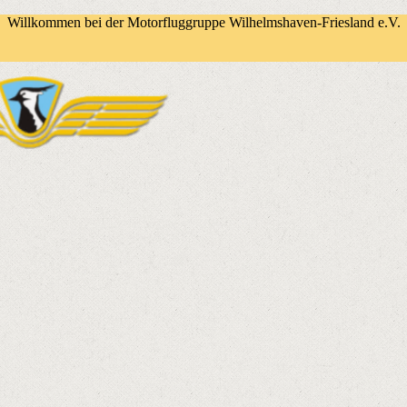
Willkommen bei der Motorfluggruppe Wilhelmshaven-Friesland e.V.