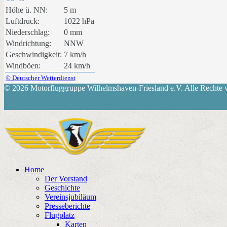
Höhe ü. NN:
5 m
Luftdruck:
1022 hPa
Niederschlag:
0 mm
Windrichtung:
NNW
Geschwindigkeit:
7 km/h
Windböen:
24 km/h
© Deutscher Wetterdienst
© 2026 Motorfluggruppe Wilhelmshaven-Friesland e.V. Alle Rechte v
Home
Der Vorstand
Geschichte
Vereinsjubiläum
Presseberichte
Flugplatz
Karten