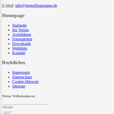
E-Mail:
info@motorfluggruppe.de
Homepage
Startseite
der Verein
Ausbildung
Fotogalerien
Downloads
Weblinks
Kontakt
Rechtliches
Impressum
Datenschutz
Cookie-Hinweis
Sitemap
Wetter Wilhelmshaven
Heute
18°C