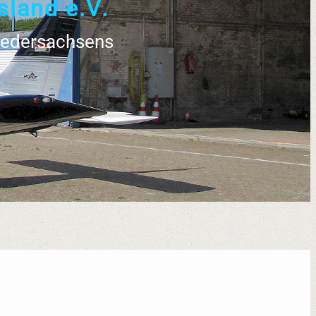
s
l
a
n
d
e
.
V
.
Niedersachsens