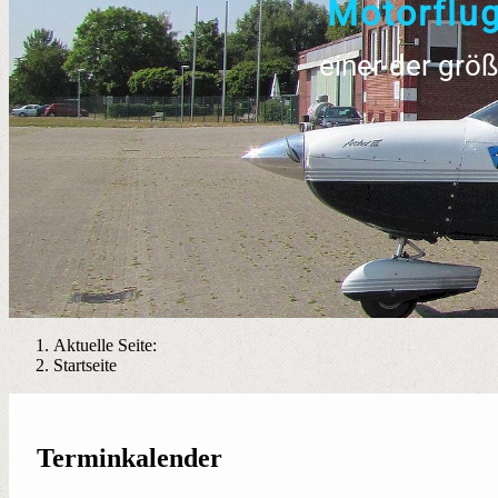
M
o
t
o
r
f
l
u
einer der grö
Aktuelle Seite:
Startseite
Terminkalender