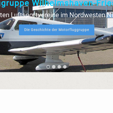
g
g
r
u
p
p
e
W
i
l
h
e
l
m
s
h
a
v
e
n
-
F
r
i
e
ßten Luftsportvereine im Nordwesten 
Die Geschichte der Motorfluggruppe