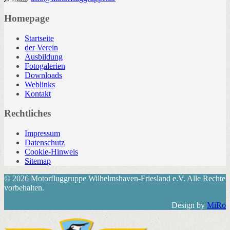
Homepage
Startseite
der Verein
Ausbildung
Fotogalerien
Downloads
Weblinks
Kontakt
Rechtliches
Impressum
Datenschutz
Cookie-Hinweis
Sitemap
© 2026 Motorfluggruppe Wilhelmshaven-Friesland e.V. Alle Rechte
vorbehalten.
Design by
MiRo