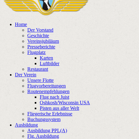
Home
Der Vorstand
Geschichte
Vereinsjubiläum
Presseberichte
Flugplatz
Karten
Luftbilder
Restaurant
Der Verein
Unsere Flotte
Flugvorbereitungen
Routenempfehlungen
Flug nach Juist
Oshkosh/Wisconsin USA
Pisten aus aller Welt
Fliegerische Erlebnisse
Buchungssystem
Ausbildung
Ausbildung PPL(A)
Flg. Ausbildung