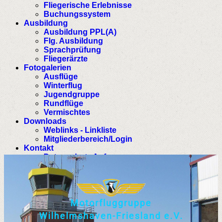
Fliegerische Erlebnisse
Buchungssystem
Ausbildung
Ausbildung PPL(A)
Flg. Ausbildung
Sprachprüfung
Fliegerärzte
Fotogalerien
Ausflüge
Winterflug
Jugendgruppe
Rundflüge
Vermischtes
Downloads
Weblinks - Linkliste
Mitgliederbereich/Login
Kontakt
Datenschutz Anfrage
M
o
t
o
r
f
l
u
g
g
r
u
p
p
e
W
i
l
h
e
l
m
s
h
a
v
e
n
-
F
r
i
e
s
l
a
n
d
e
.
V
.