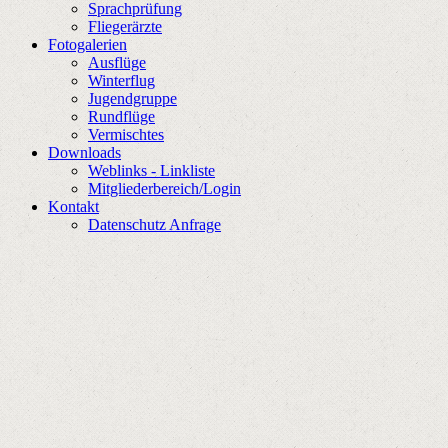
Sprachprüfung
Fliegerärzte
Fotogalerien
Ausflüge
Winterflug
Jugendgruppe
Rundflüge
Vermischtes
Downloads
Weblinks - Linkliste
Mitgliederbereich/Login
Kontakt
Datenschutz Anfrage