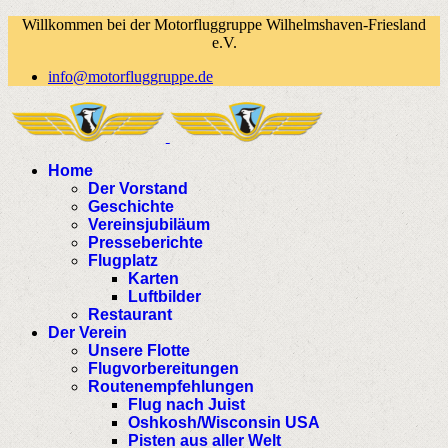
Willkommen bei der Motorfluggruppe Wilhelmshaven-Friesland
e.V.
info@motorfluggruppe.de
Home
Der Vorstand
Geschichte
Vereinsjubiläum
Presseberichte
Flugplatz
Karten
Luftbilder
Restaurant
Der Verein
Unsere Flotte
Flugvorbereitungen
Routenempfehlungen
Flug nach Juist
Oshkosh/Wisconsin USA
Pisten aus aller Welt